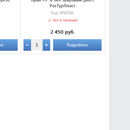
 Дн50
Кран PP-R бел шаровый Дн63
РосТурПласт
Код:
ПР10342
Нет в наличии
2 450 руб.
ее
Подробнее