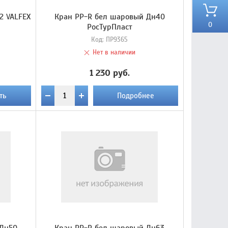
2 VALFEX
Кран PP-R бел шаровый Дн40
0
РосТурПласт
Код:
ПР9365
Нет в наличии
1 230 руб.
ть
Подробнее