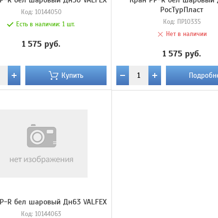
P-R бел шаровый Дн50 VALFEX
Кран PP-R бел шаровый
РосТурПласт
Код:
10144050
Код:
ПР10335
Есть в наличии:
1 шт.
Нет в наличии
1 575 руб.
1 575 руб.
Купить
Подробн
P-R бел шаровый Дн63 VALFEX
Код:
10144063