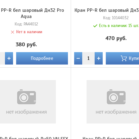
 PP-R бел шаровый Дн32 Pro
Кран PP-R бел шаровый Дн3
Aqua
Код:
10144032
Код:
РА44012
Есть в наличии:
15 шт.
Нет в наличии
470 руб.
380 руб.
Подробнее
Купи