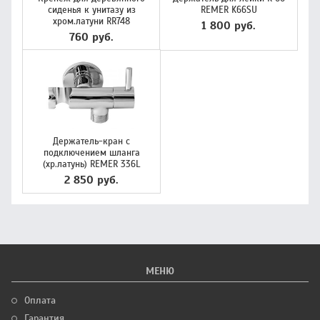
сиденья к унитазу из
REMER K66SU
хром.латуни RR748
1 800 руб.
760 руб.
Держатель-кран с
подключением шланга
(хр.латунь) REMER 336L
2 850 руб.
МЕНЮ
Оплата
Гарантия