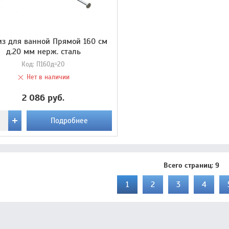
з для ванной Прямой 160 см
д.20 мм нерж. сталь
Код:
П160д=20
Нет в наличии
2 086 руб.
Подробнее
Всего страниц:
9
1
2
3
4