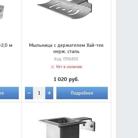
=2,0 м
Мыльница с держателем Хай-тек
нерж. сталь
Код:
ПР16430
Нет в наличии
1 020 руб.
ее
Подробнее