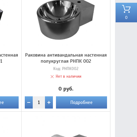
0
астенная
Раковина антивандальная настенная
1
полукруглая РНПК 002
Код:
РНПК002
Нет в наличии
0 руб.
ее
Подробнее