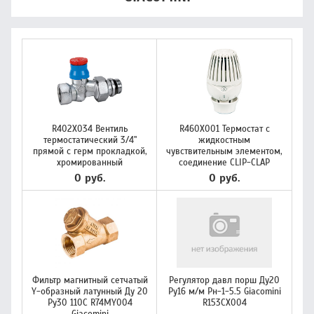
R402X034 Вентиль
R460X001 Термостат с
термостатический 3/4"
жидкостным
прямой с герм прокладкой,
чувствительным элементом,
хромированный
соединение CLIP-CLAP
0 руб.
0 руб.
Фильтр магнитный сетчатый
Регулятор давл порш Ду20
Y-образный латунный Ду 20
Ру16 м/м Рн-1-5.5 Giacomini
Ру30 110С R74MY004
R153CX004