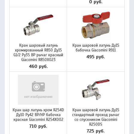
0 руб.
Кран шаровый латунь
Кран шаровой латунь Ду15
хромированный R850 Ду15
бабочка Giacomini R911
G1/2 Ру35 ВР рычаг красный
495 руб.
Giacomini R850X023
460 руб.
Кран шар латунь хром R254D
Кран шаровой латунь Ду15
Ду10 Ру42 ВР/НР бабочка
стандартный проход рычаг
красная Giacomini R254X002
со спускником Giacomini
R250DS
710 руб.
725 руб.