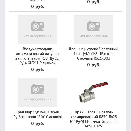
Giacomini
0 руб.
0 руб.
Воздухоотводчик
Кран шар угловой латунный,
автоматический латунь с
быт. Ду1/2х1/2 НР с отр.
зап. клапаном R99, Ду 15,
Giacomini R613X003
Ру14 G1/2" НР прямой
0 руб.
0 руб.
Кран шар чуг R740F Ду40
Кран шаровый латунь
Ру16 фл полн 120С Giacomini
хромированный R850 Ду25
G1" Ру28 ВР рычаг Giacomini
0 руб.
R850X025