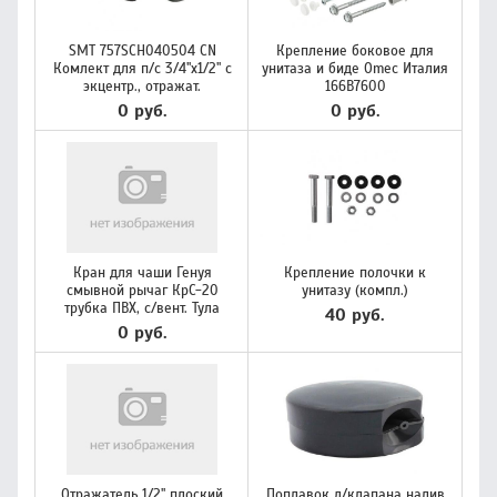
SMT 757SCH040504 CN
Крепление боковое для
Комлект для п/с 3/4"х1/2" с
унитаза и биде Omec Италия
экцентр., отражат.
166B7600
0 руб.
0 руб.
Кран для чаши Генуя
Крепление полочки к
смывной рычаг КрС-20
унитазу (компл.)
трубка ПВХ, с/вент. Тула
40 руб.
0 руб.
Отражатель 1/2" плоский
Поплавок д/клапана налив