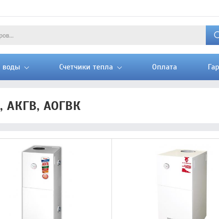
и воды
Счетчики тепла
Оплата
Га
, АКГВ, АОГВК