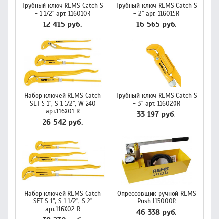
Трубный ключ REMS Catch S
Трубный ключ REMS Catch S
- 1 1/2" арт. 116010R
- 2" арт. 116015R
12 415 руб.
16 565 руб.
Набор ключей REMS Catch
Трубный ключ REMS Catch S
SET S 1'', S 1 1/2'', W 240
- 3" арт. 116020R
арт.116X01 R
33 197 руб.
26 542 руб.
Набор ключей REMS Catch
Опрессовщик ручной REMS
SET S 1'', S 1 1/2'', S 2''
Push 115000R
арт.116X02 R
46 338 руб.