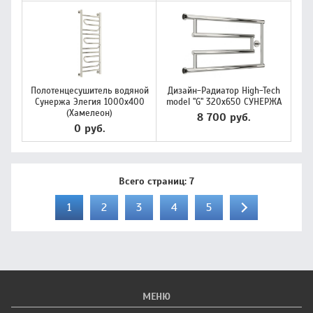
Полотенцесушитель водяной
Дизайн-Радиатор High-Tech
Сунержа Элегия 1000х400
model "G" 320х650 СУНЕРЖА
(Хамелеон)
8 700 руб.
0 руб.
Всего страниц:
7
1
2
3
4
5
МЕНЮ