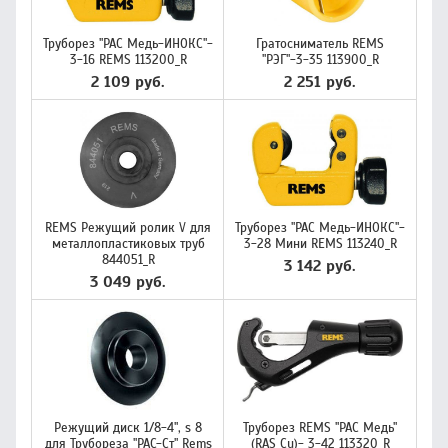
Труборез "РАС Медь-ИНОКС"-
Гратосниматель REMS
3-16 REMS 113200_R
"РЭГ"-3-35 113900_R
2 109 руб.
2 251 руб.
REMS Режущий ролик V для
Труборез "РАС Медь-ИНОКС"-
металлопластиковых труб
3-28 Мини REMS 113240_R
844051_R
3 142 руб.
3 049 руб.
Режущий диск 1/8-4", s 8
Труборез REMS "РАС Медь"
для Трубореза "РАС-Ст" Rems
(RAS Cu)- 3-42 113320_R