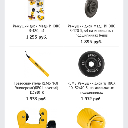
Режущий диск Медь-ИНОКС
Режущий диск Медь-ИНОКС
3-120, с4
3-120 S, s4 на игольчатых
подшипниках Rems
1 255 руб.
1 895 руб.
Гратосниматель REMS "РЭГ
REMS Режущий диск W INOX
Универсал"(REG Universal)
10–32/40 S, на игольчатых
113910_R
подшипниках
1 933 руб.
1 972 руб.