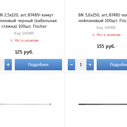
N 2,5х120, art.:87489-хомут
BN 3,6х150, art.:87481-х
лоновый черный (кабельная
нейлоновый 100шт. Fisc
стяжка) 100шт. Fischer
Код:
087481
Код:
087489
Нет в наличии
Нет в наличии
135 руб.
125 руб.
Подробнее
Подробн