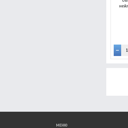
UB
ней
МЕНЮ