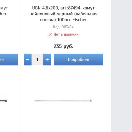
омут
UBN 4,6х200, art.:87494-хомут
her
нейлоновый черный (кабельная
стяжка) 100шт. Fischer
Код:
087494
Нет в наличии
235 руб.
ее
Подробнее