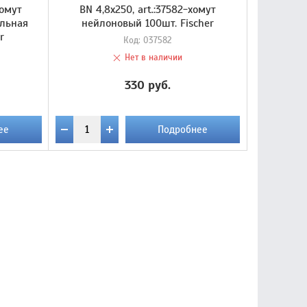
хомут
BN 4,8х250, art.:37582-хомут
ельная
нейлоновый 100шт. Fischer
r
Код:
037582
Нет в наличии
330 руб.
ее
Подробнее