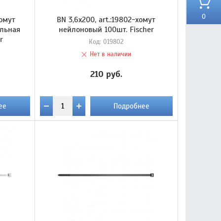
0
хомут
BN 3,6х200, art.:19802-хомут
ельная
нейлоновый 100шт. Fischer
r
Код:
019802
Нет в наличии
210 руб.
ее
Подробнее