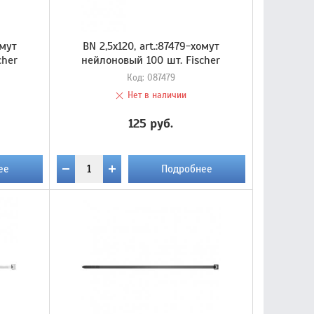
омут
BN 2,5х120, art.:87479-хомут
cher
нейлоновый 100 шт. Fischer
Код:
087479
Нет в наличии
125 руб.
ее
Подробнее