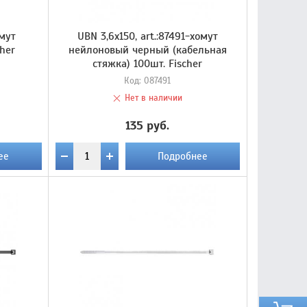
омут
UBN 3,6х150, art.:87491-хомут
her
нейлоновый черный (кабельная
стяжка) 100шт. Fischer
Код:
087491
Нет в наличии
135 руб.
ее
Подробнее