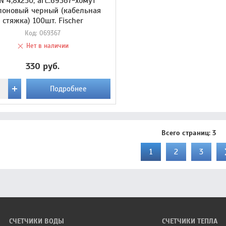
N 4,8х250, art.:69367-хомут
лоновый черный (кабельная
стяжка) 100шт. Fischer
Код:
069367
Нет в наличии
330 руб.
Подробнее
Всего страниц:
3
1
2
3
СЧЕТЧИКИ ВОДЫ
СЧЕТЧИКИ ТЕПЛА