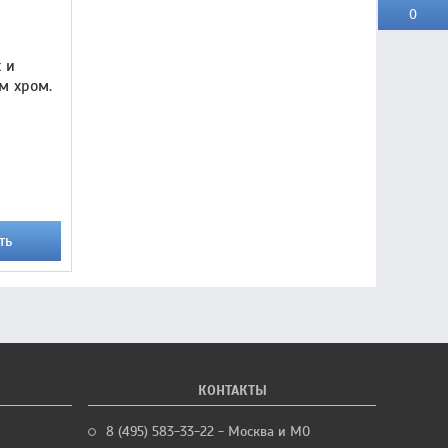
0
 и
м хром.
ть
КОНТАКТЫ
8 (495) 583-33-22 - Москва и МО