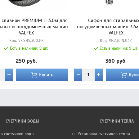
 сливной PREMIUM L=3.0м для
Сифон для стиральных
льных и посудомоечных машин
посудомоечных машин 32м
VALFEX
VALFEX
Код:
VF.SHS.300.PR
Код:
VF.230.N.032
Есть в наличии:
9 шт.
Есть в наличии:
9 шт.
250 руб.
360 руб.
Купить
Купи
СЧЕТЧИКИ ВОДЫ
СЧЕТЧИКИ ТЕПЛА
ка счетчиков воды
Установка счетчиков тепла