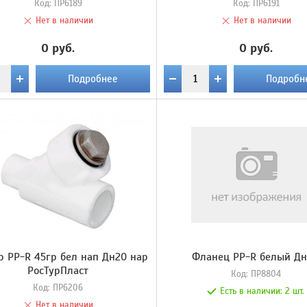
Код:
ПР6189
Код:
ПР6191
Нет в наличии
Нет в наличии
0 руб.
0 руб.
Подробнее
Подробн
р PP-R 45гр бел нап Дн20 нар
Фланец PP-R белый Дн
РосТурПласт
Код:
ПР8804
Код:
ПР6206
Есть в наличии:
2 шт.
Нет в наличии