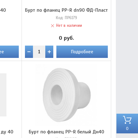
н40
Бурт по фланец PP-R dn90 ФД-Пласт
Код:
ПР6179
Нет в наличии
0 руб.
ее
Подробнее
0
 ду 40
Бурт по фланец PP-R белый Дн40