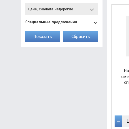
Специальные предложения
Показать
Cбросить
На
сме
сп