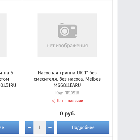
и на 5
Насосная группа UK 1" без
ктом
смесителя, без насоса, Meibes
01.31RU
M66811EARU
Код:
ПР10518
Нет в наличии
0 руб.
ее
Подробнее