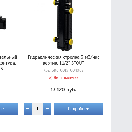
ительный
Гидравлическая стрелка 3 м3/час
онтура.
вертик. 1.1/2" STOUT
25
Код:
SDG-0015-004002
Нет в наличии
17 120 руб.
ее
Подробнее