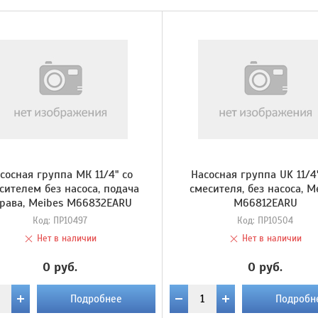
сосная группа МК 11/4" со
Насосная группа UK 11/4
сителем без насоса, подача
смесителя, без насоса, M
рава, Meibes M66832EARU
M66812EARU
Код:
ПР10497
Код:
ПР10504
Нет в наличии
Нет в наличии
0 руб.
0 руб.
Подробнее
Подробн