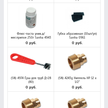
Флюс-паста унив.д/
Губка абразивная (10шт/уп)
мяг.припоя 250г Sanha 4943
Sanha 0961
0 руб.
0 руб.
(SN) 4974 Ёрш для труб Д=28
(SN) 4243g Ниппель НР 12 х
(80)
1/2"
0 руб.
0 руб.