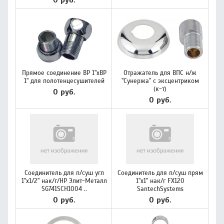
0 руб.
Прямое соединение ВР 1"хВР
Отражатель для ВПС н/ж
1" для полотенцесушителей
"Сунержа" с эксцентриком
(к-т)
0 руб.
0 руб.
Соединитель для п/суш угл
Соединитель для п/суш прям
1"x1/2" нак/г/НР Элит-Металл
1"x1" нак/г FX120
SG741SCH1004 ..
SantechSystems
0 руб.
0 руб.