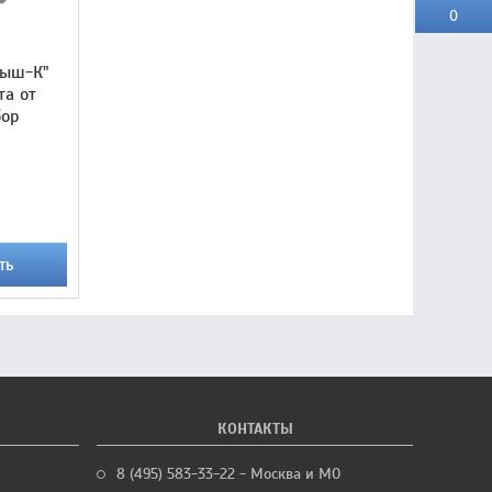
0
лыш-К"
та от
бор
ть
КОНТАКТЫ
8 (495) 583-33-22 - Москва и МО