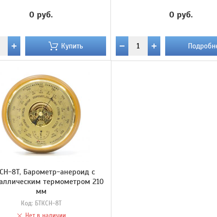
0 руб.
0 руб.
Купить
Подробн
СН-8Т, Барометр-анероид с
аллическим термометром 210
мм
Код:
БТКСН-8Т
Нет в наличии