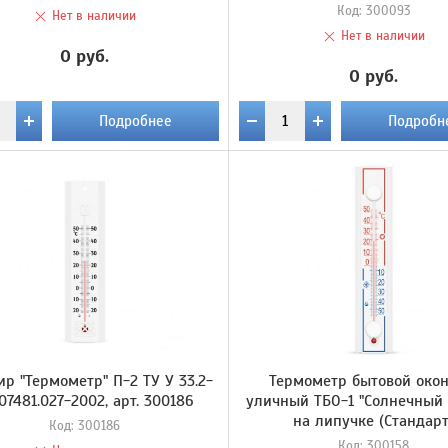
Код:
300093
Нет в наличии
Нет в наличии
0 руб.
0 руб.
Подробнее
Подробн
ир "Термометр" П-2 ТУ У 33.2-
Термометр бытовой око
07481.027-2002, арт. 300186
уличный ТБО-1 "Солнечный 
на липучке (Стандарт
Код:
300186
Код:
300158