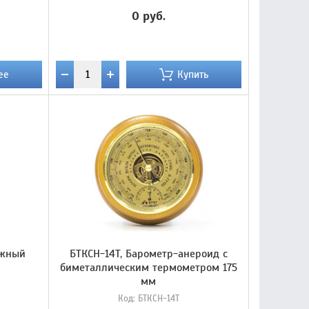
0 руб.
ее
Купить
ужный
БТКСН-14Т, Барометр-анероид с
биметаллическим термометром 175
мм
Код:
БТКСН-14Т