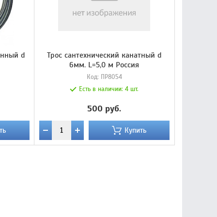
инный d
Трос сантехнический канатный d
6мм. L=5,0 м Россия
Код:
ПР8054
Есть в наличии:
4 шт.
500 руб.
ть
Купить