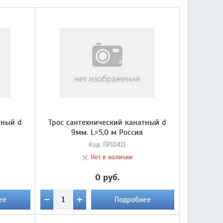
тный d
Трос сантехнический канатный d
9мм. L=5,0 м Россия
Код:
ПР10411
Нет в наличии
0 руб.
ее
Подробнее