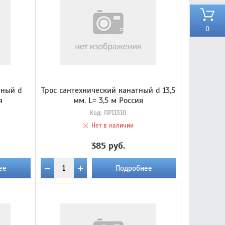
0
тный d
Трос сантехнический канатный d 13,5
я
мм. L= 3,5 м Россия
Код:
ПР11310
Нет в наличии
385 руб.
ее
Подробнее