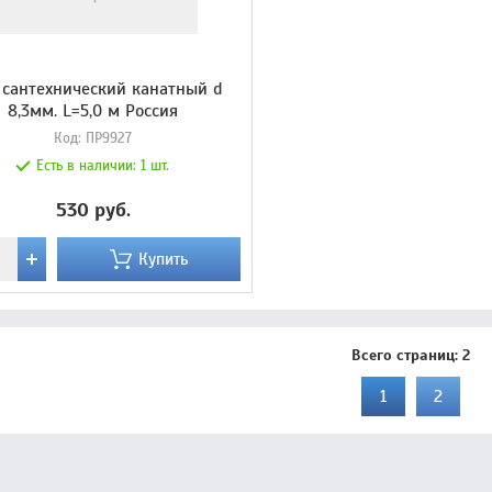
 сантехнический канатный d
8,3мм. L=5,0 м Россия
Код:
ПР9927
Есть в наличии:
1 шт.
530 руб.
Купить
Всего страниц:
2
1
2