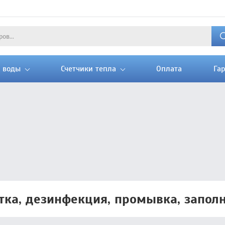
и воды
Счетчики тепла
Оплата
Га
тка, дезинфекция, промывка, запол